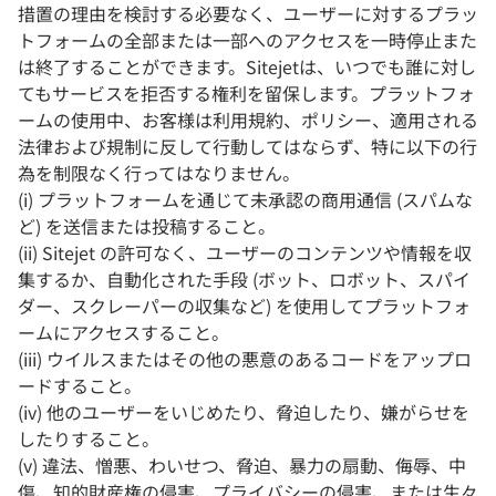
措置の理由を検討する必要なく、ユーザーに対するプラッ
トフォームの全部または一部へのアクセスを一時停止また
は終了することができます。Sitejetは、いつでも誰に対し
てもサービスを拒否する権利を留保します。プラットフォ
ームの使用中、お客様は利用規約、ポリシー、適用される
法律および規制に反して行動してはならず、特に以下の行
為を制限なく行ってはなりません。
(i) プラットフォームを通じて未承認の商用通信 (スパムな
ど) を送信または投稿すること。
(ii) Sitejet の許可なく、ユーザーのコンテンツや情報を収
集するか、自動化された手段 (ボット、ロボット、スパイ
ダー、スクレーパーの収集など) を使用してプラットフォ
ームにアクセスすること。
(iii) ウイルスまたはその他の悪意のあるコードをアップロ
ードすること。
(iv) 他のユーザーをいじめたり、脅迫したり、嫌がらせを
したりすること。
(v) 違法、憎悪、わいせつ、脅迫、暴力の扇動、侮辱、中
傷、知的財産権の侵害、プライバシーの侵害、または生々