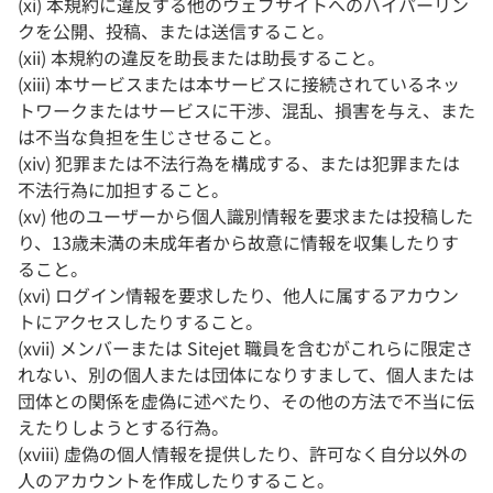
(xi) 本規約に違反する他のウェブサイトへのハイパーリン
クを公開、投稿、または送信すること。
(xii) 本規約の違反を助長または助長すること。
(xiii) 本サービスまたは本サービスに接続されているネッ
トワークまたはサービスに干渉、混乱、損害を与え、また
は不当な負担を生じさせること。
(xiv) 犯罪または不法行為を構成する、または犯罪または
不法行為に加担すること。
(xv) 他のユーザーから個人識別情報を要求または投稿した
り、13歳未満の未成年者から故意に情報を収集したりす
ること。
(xvi) ログイン情報を要求したり、他人に属するアカウン
トにアクセスしたりすること。
(xvii) メンバーまたは Sitejet 職員を含むがこれらに限定さ
れない、別の個人または団体になりすまして、個人または
団体との関係を虚偽に述べたり、その他の方法で不当に伝
えたりしようとする行為。
(xviii) 虚偽の個人情報を提供したり、許可なく自分以外の
人のアカウントを作成したりすること。